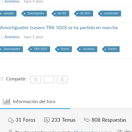
Anónimo
hace 4 años
campaña
Amortiguador
trk 502
trk 502x
comunicado
Amortiguador trasero TRK 502X se ha partido en marcha
Anónimo
hace 5 años
Amortiguador
TRK 502X
Rotura
Accidente
Partido
Compartir:
Información del foro
31
Foros
233
Temas
808
Respuestas