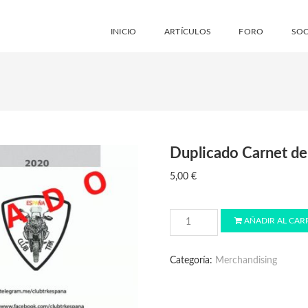
INICIO
ARTÍCULOS
FORO
SOC
Duplicado Carnet de
5,00
€
Duplicado
AÑADIR AL CAR
Carnet
de
Categoría:
Merchandising
Socio
cantidad