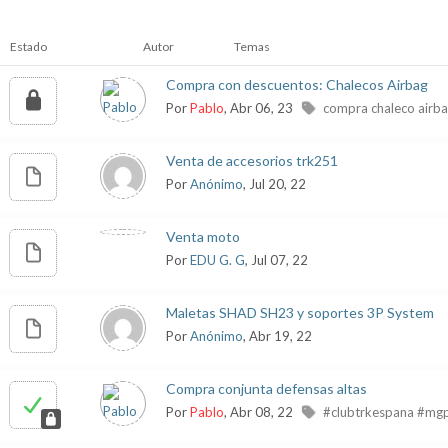
Estado
Autor
Temas
Compra con descuentos: Chalecos Airbag
Por
Pablo
, Abr 06, 23
compra chaleco airb
Venta de accesorios trk251
Por
Anónimo
, Jul 20, 22
Venta moto
Por
EDU G. G
, Jul 07, 22
Maletas SHAD SH23 y soportes 3P System
Por
Anónimo
, Abr 19, 22
Compra conjunta defensas altas
Por
Pablo
, Abr 08, 22
#clubtrkespana #mg