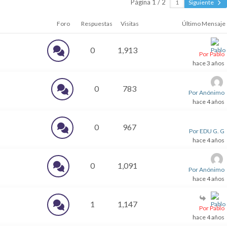
Página 1 / 2
Siguiente
Foro
Respuestas
Visitas
Último Mensaje
0
1,913
Por Pablo
hace 3 años
0
783
Por Anónimo
hace 4 años
0
967
Por EDU G. G
hace 4 años
0
1,091
Por Anónimo
hace 4 años
1
1,147
Por Pablo
hace 4 años