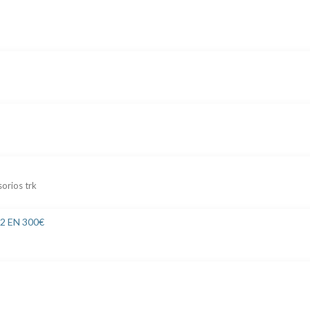
orios trk
 EN 300€