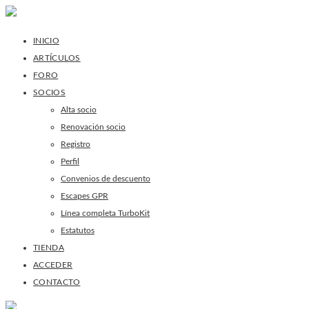
INICIO
ARTÍCULOS
FORO
SOCIOS
Alta socio
Renovación socio
Registro
Perfil
Convenios de descuento
Escapes GPR
Línea completa TurboKit
Estatutos
TIENDA
ACCEDER
CONTACTO