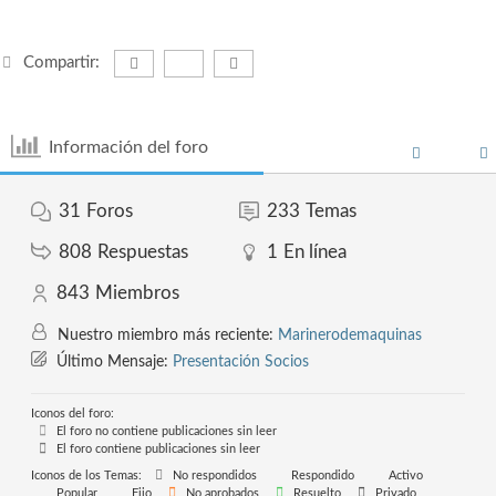
Compartir:
Información del foro
31
Foros
233
Temas
808
Respuestas
1
En línea
843
Miembros
Nuestro miembro más reciente:
Marinerodemaquinas
Último Mensaje:
Presentación Socios
Iconos del foro:
El foro no contiene publicaciones sin leer
El foro contiene publicaciones sin leer
Iconos de los Temas:
No respondidos
Respondido
Activo
Popular
Fijo
No aprobados
Resuelto
Privado